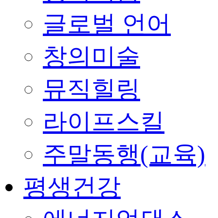
글로벌 언어
창의미술
뮤직힐링
라이프스킬
주말동행(교육)
평생건강