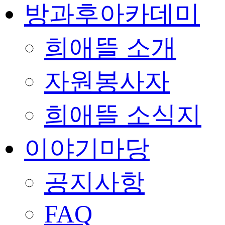
방과후아카데미
희애뜰 소개
자원봉사자
희애뜰 소식지
이야기마당
공지사항
FAQ