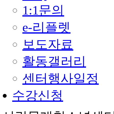
1:1문의
e-리플렛
보도자료
활동갤러리
센터행사일정
수강신청