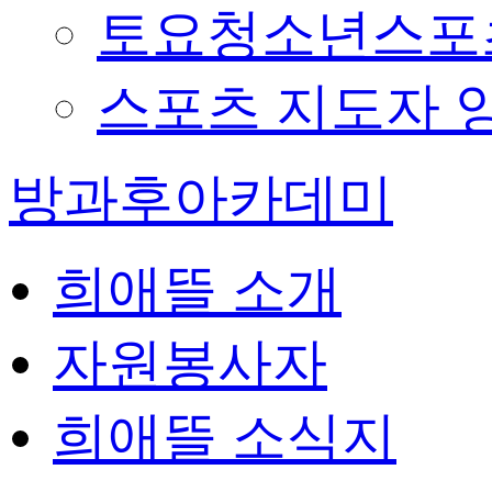
토요청소년스포츠
스포츠 지도자 
방과후아카데미
희애뜰 소개
자원봉사자
희애뜰 소식지