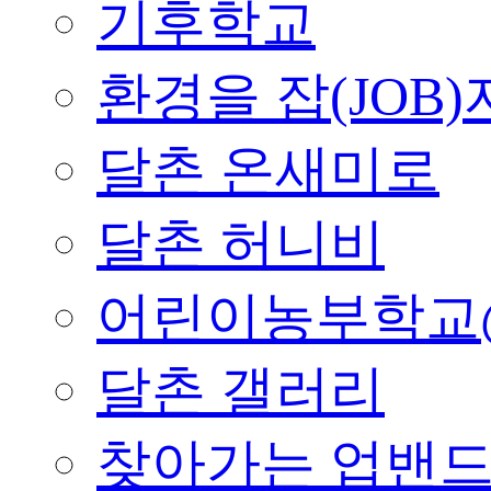
기후학교
환경을 잡(JOB)
달촌 온새미로
달촌 허니비
어린이농부학교
달촌 갤러리
찾아가는 업밴