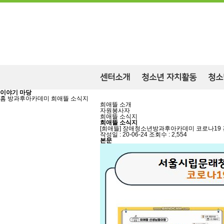
센터소개
청소년 자치활동
청소
이야기 마당
홈
방과후아카데미
희애뜰 소식지
희애뜰 소개
자원봉사자
희애뜰 소식지
희애뜰 소식지
[희애뜰] 장애청소년방과후아카데미 코로나19 
작성일 : 20-06-24
조회수 : 2,554
본문