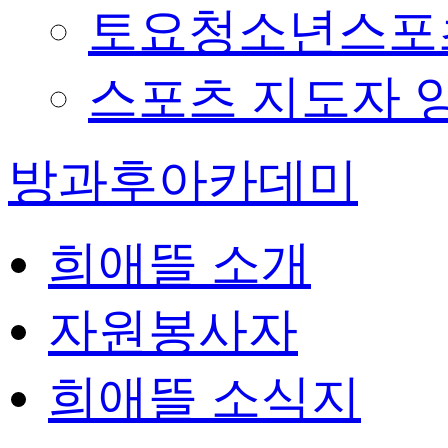
토요청소년스포츠
스포츠 지도자 
방과후아카데미
희애뜰 소개
자원봉사자
희애뜰 소식지