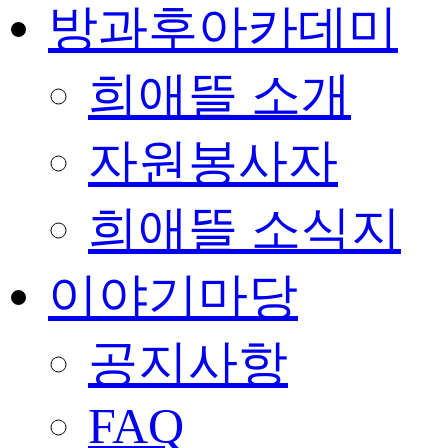
방과후아카데미
희애뜰 소개
자원봉사자
희애뜰 소식지
이야기마당
공지사항
FAQ