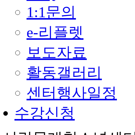
1:1문의
e-리플렛
보도자료
활동갤러리
센터행사일정
수강신청