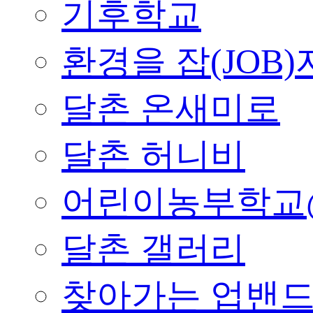
기후학교
환경을 잡(JOB)
달촌 온새미로
달촌 허니비
어린이농부학교
달촌 갤러리
찾아가는 업밴