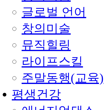
글로벌 언어
창의미술
뮤직힐링
라이프스킬
주말동행(교육)
평생건강