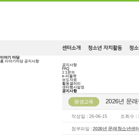
센터소개
청소년 자치활동
청소
이야기 마당
홈
이야기마당
공지사항
공지사항
FAQ
1:1문의
e-리플렛
보도자료
활동갤러리
센터행사일정
공지사항
2026년 문
평생교육
작성일 : 26-06-15
조회수 : 3
첨부파일 :
2026년 문래청소년센터