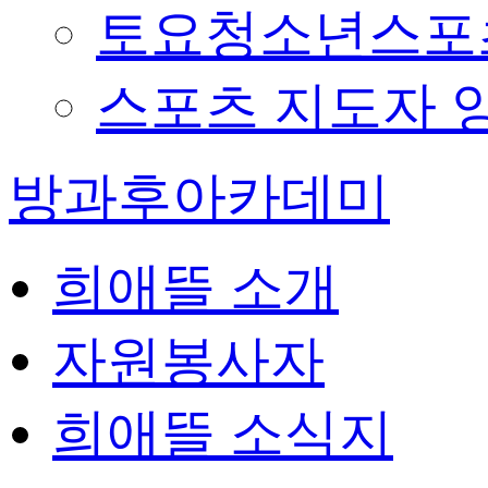
토요청소년스포츠
스포츠 지도자 
방과후아카데미
희애뜰 소개
자원봉사자
희애뜰 소식지