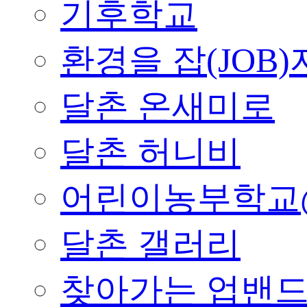
기후학교
환경을 잡(JOB)
달촌 온새미로
달촌 허니비
어린이농부학교
달촌 갤러리
찾아가는 업밴