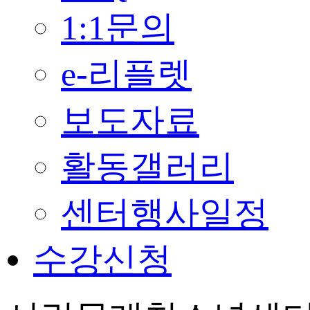
1:1문의
e-리플렛
보도자료
활동갤러리
센터행사일정
수강신청