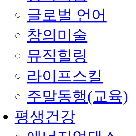
글로벌 언어
창의미술
뮤직힐링
라이프스킬
주말동행(교육)
평생건강