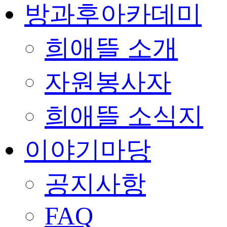
방과후아카데미
희애뜰 소개
자원봉사자
희애뜰 소식지
이야기마당
공지사항
FAQ