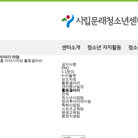
센터소개
청소년 자치활동
청소
이야기 마당
홈
이야기마당
활동갤러리
공지사항
FAQ
1:1문의
e-리플렛
보도자료
활동갤러리
센터행사일정
활동갤러리
전체
청소년사업팀
방과후아카데미팀
특화사업팀
스포츠교육팀
평생교육팀
행정지원팀