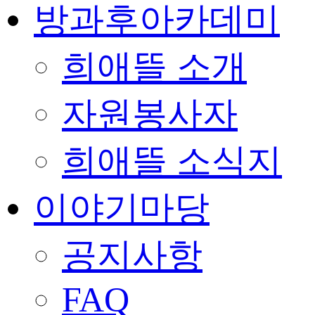
방과후아카데미
희애뜰 소개
자원봉사자
희애뜰 소식지
이야기마당
공지사항
FAQ