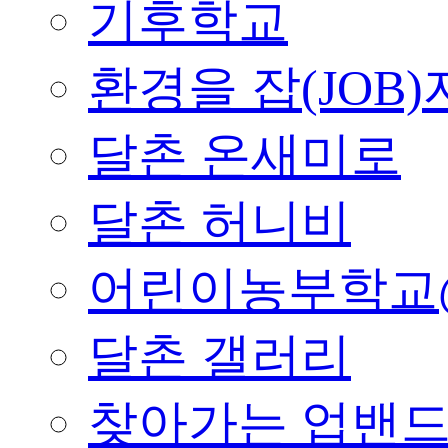
기후학교
환경을 잡(JOB)
달촌 온새미로
달촌 허니비
어린이농부학교
달촌 갤러리
찾아가는 업밴