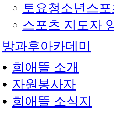
토요청소년스포츠
스포츠 지도자 
방과후아카데미
희애뜰 소개
자원봉사자
희애뜰 소식지