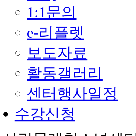
1:1문의
e-리플렛
보도자료
활동갤러리
센터행사일정
수강신청