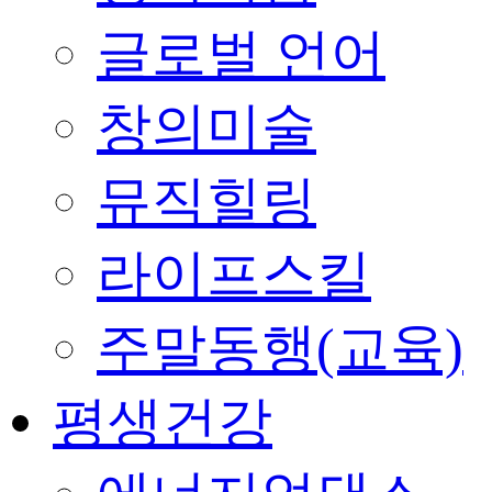
글로벌 언어
창의미술
뮤직힐링
라이프스킬
주말동행(교육)
평생건강