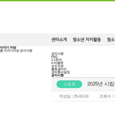
센터소개
청소년 자치활동
청소
이야기 마당
홈
이야기마당
공지사항
공지사항
FAQ
1:1문의
e-리플렛
보도자료
활동갤러리
센터행사일정
공지사항
2025년 시
스포츠
작성일 : 25-03-24
조회수 : 2