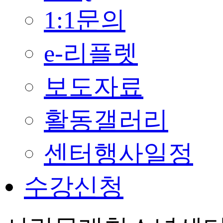
1:1문의
e-리플렛
보도자료
활동갤러리
센터행사일정
수강신청