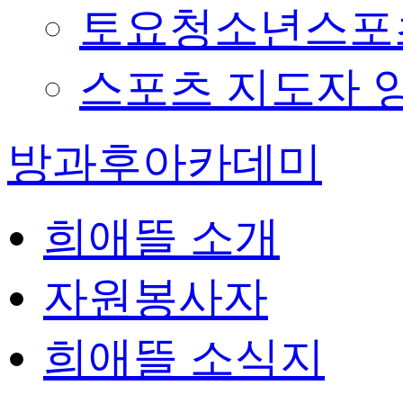
토요청소년스포츠
스포츠 지도자 
방과후아카데미
희애뜰 소개
자원봉사자
희애뜰 소식지