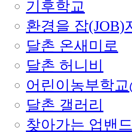
기후학교
환경을 잡(JOB)
달촌 온새미로
달촌 허니비
어린이농부학교
달촌 갤러리
찾아가는 업밴