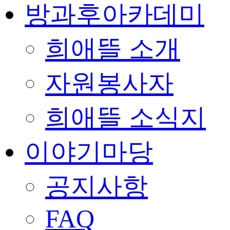
방과후아카데미
희애뜰 소개
자원봉사자
희애뜰 소식지
이야기마당
공지사항
FAQ