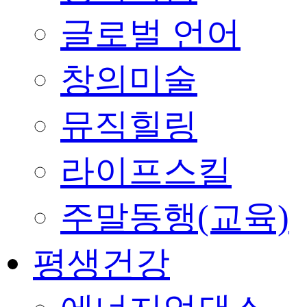
글로벌 언어
창의미술
뮤직힐링
라이프스킬
주말동행(교육)
평생건강