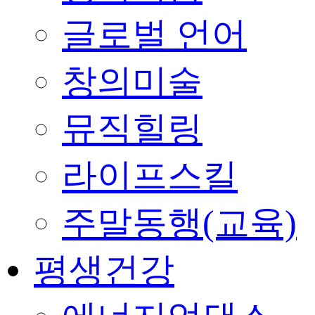
글로벌 언어
창의미술
뮤직힐링
라이프스킬
주말동행(교육)
평생건강