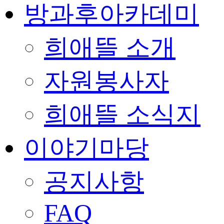
방과후아카데미
희애뜰 소개
자원봉사자
희애뜰 소식지
이야기마당
공지사항
FAQ