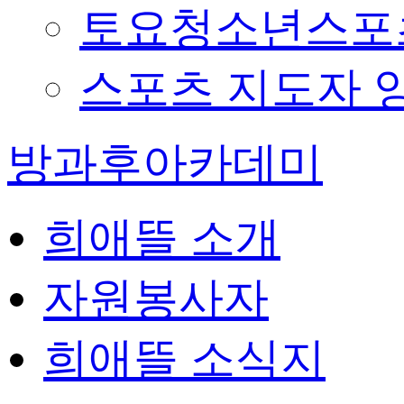
토요청소년스포츠
스포츠 지도자 
방과후아카데미
희애뜰 소개
자원봉사자
희애뜰 소식지