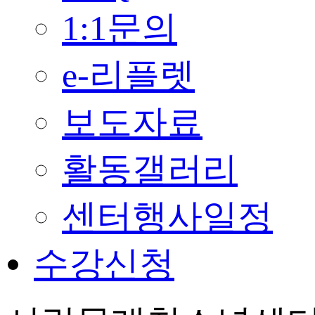
1:1문의
e-리플렛
보도자료
활동갤러리
센터행사일정
수강신청