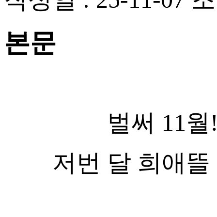
본문
벌써 11
저번 달 희애뜰