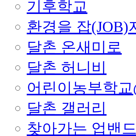
기후학교
환경을 잡(JOB)
달촌 온새미로
달촌 허니비
어린이농부학교
달촌 갤러리
찾아가는 업밴