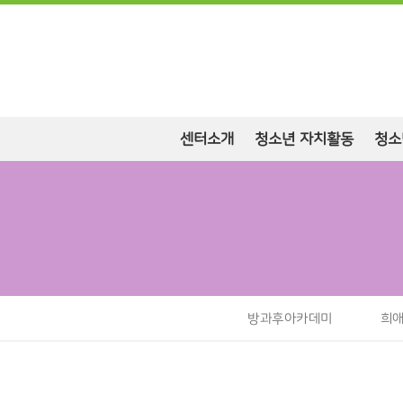
센터소개
청소년 자치활동
청소
방과후아카데미
희애