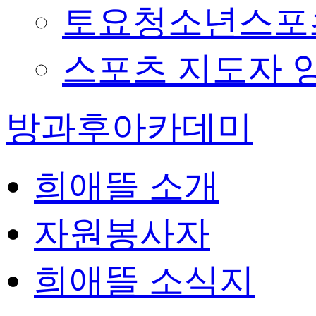
토요청소년스포츠
스포츠 지도자 
방과후아카데미
희애뜰 소개
자원봉사자
희애뜰 소식지