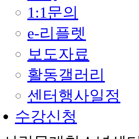
1:1문의
e-리플렛
보도자료
활동갤러리
센터행사일정
수강신청