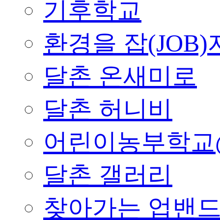
기후학교
환경을 잡(JOB)
달촌 온새미로
달촌 허니비
어린이농부학교
달촌 갤러리
찾아가는 업밴