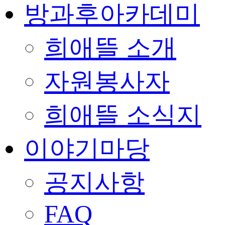
방과후아카데미
희애뜰 소개
자원봉사자
희애뜰 소식지
이야기마당
공지사항
FAQ