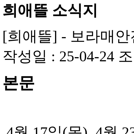
희애뜰 소식지
[희애뜰] - 보라매
작성일 : 25-04-24
조
본문
4월 17일(목), 