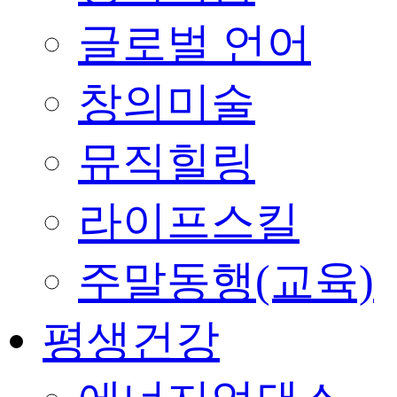
글로벌 언어
창의미술
뮤직힐링
라이프스킬
주말동행(교육)
평생건강