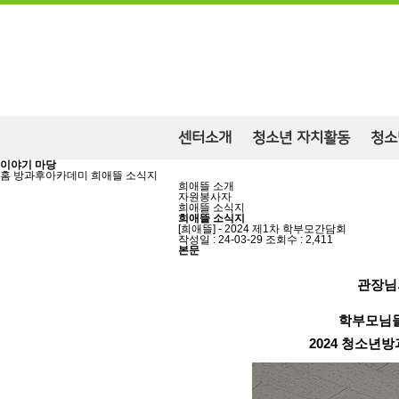
센터소개
청소년 자치활동
청소
이야기 마당
홈
방과후아카데미
희애뜰 소식지
희애뜰 소개
자원봉사자
희애뜰 소식지
희애뜰 소식지
[희애뜰] - 2024 제1차 학부모간담회
작성일 : 24-03-29
조회수 : 2,411
본문
관장님
학부모님들
2024 청소년