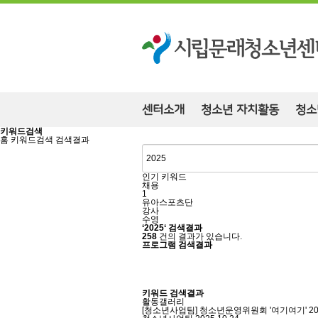
센터소개
청소년 자치활동
청소
키워드검색
홈
키워드검색
검색결과
인기 키워드
채용
1
유아스포츠단
강사
수영
‘2025‘ 검색결과
258
건의 결과가 있습니다.
프로그램 검색결과
키워드 검색결과
활동갤러리
[청소년사업팀] 청소년운영위원회 '여기여기' 20