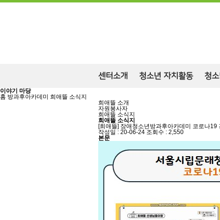
센터소개
청소년 자치활동
청소
이야기 마당
홈
방과후아카데미
희애뜰 소식지
희애뜰 소개
자원봉사자
희애뜰 소식지
희애뜰 소식지
[희애뜰] 장애청소년방과후아카데미 코로나19 
작성일 : 20-06-24
조회수 : 2,550
본문